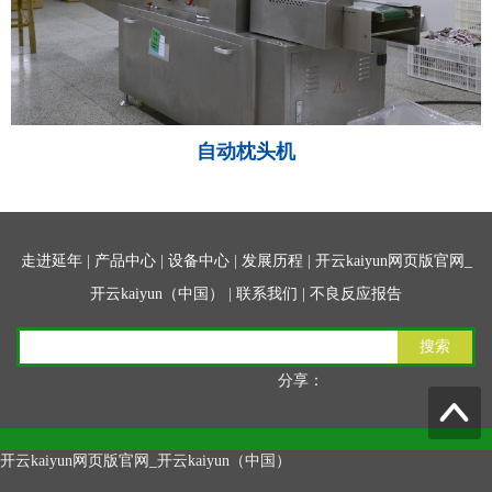
自动枕头机
走进延年
|
产品中心
|
设备中心
|
发展历程
|
开云kaiyun网页版官网_
开云kaiyun（中国）
|
联系我们
|
不良反应报告
搜索
分享：
开云kaiyun网页版官网_开云kaiyun（中国）