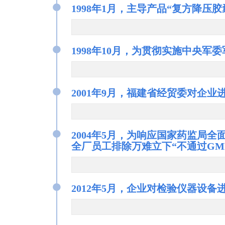
●
1998年1月，主导产品“复方降压
●
1998年10月，为贯彻实施中央
●
2001年9月，福建省经贸委对企业进
●
2004年5月，为响应国家药监局
全厂员工排除万难立下“不通过GMP
●
2012年5月，企业对检验仪器设