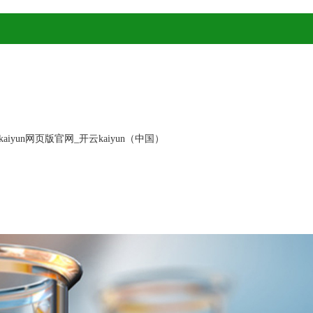
kaiyun网页版官网_开云kaiyun（中国）