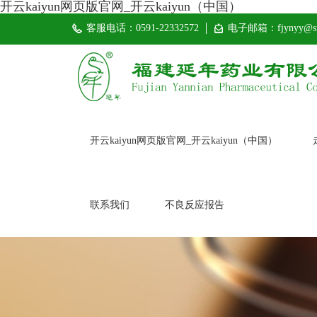
开云kaiyun网页版官网_开云kaiyun（中国）
客服电话：0591-22332572
电子邮箱：fjynyy@si
开云kaiyun网页版官网_开云kaiyun（中国）
联系我们
不良反应报告