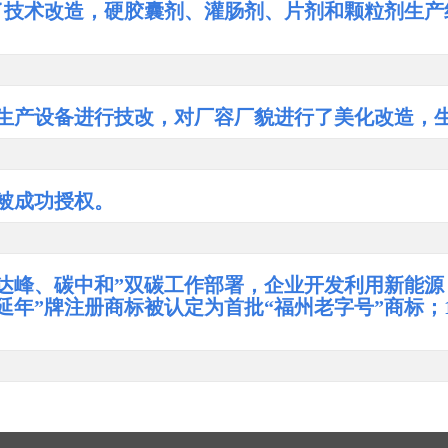
行了技术改造，硬胶囊剂、灌肠剂、片剂和颗粒剂生
金对生产设备进行技改，对厂容厂貌进行了美化改造
续被成功授权。
“碳达峰、碳中和”双碳工作部署，企业开发利用新能
延年”牌注册商标被认定为首批“福州老字号”商标；