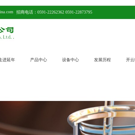
na.com
招商电话：0591-22262362 0591-22873795
走进延年
产品中心
设备中心
发展历程
开云