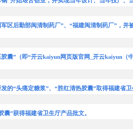
军锅”开始艰苦创业，并实现当年设计、当年投产、
福州军区后勤部闽清制药厂”、“福建闽清制药厂”，
压胶囊”（即“开云kaiyun网页版官网_开云kaiyu
主研发的“头痛定糖浆”、“胜红清热胶囊”取得福建省
蚁胶囊”获得福建省卫生厅产品批文。