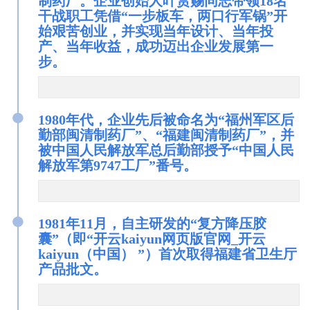
制药厂。企业创始人叶赏赐同志带领18名
干战职工凭借“一步板车，两口行军锅”开
始艰苦创业，并实现当年设计、当年投
产、当年收益，成功迈出企业发展第一
步。
●
1980年代，企业先后被命名为“福州军区后
勤部闽清制药厂”、“福建闽清制药厂”，并
被中国人民解放军总后勤部授予“中国人民
解放军第9747工厂”番号。
●
1981年11月，自主研发的“复方降压胶
囊”（即“开云kaiyun网页版官网_开云
kaiyun（中国） ”）首次取得福建省卫生厅
产品批文。