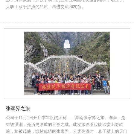
大职工敢于拼搏的品质，增进交流和友谊。
张家界之旅
公司于11月1日开启本年度的团建——湖南张家界之旅。湖南，是
锦绣潇湘，是历史厚重的不夜之城。此次旅途不仅能欣赏山奇岭
峻，植被茂盛，绿树成荫的张家界，云雾弥漫时，悬于壁上的天门