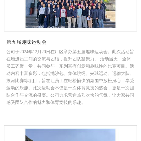
第五届趣味运动会
公司于2024年12月20日在厂区举办第五届趣味运动会。此次活动旨
在增进员工间的交流与团结，提升团队凝聚力。 活动当天，全体
员工齐聚一堂，共同参与一系列富有创意和趣味性的比赛项目。活
动内容丰富多彩，包括抛沙包、集体跳绳、夹球运动、运输大队、
拔河比赛等项目，旨在让员工在轻松愉快的氛围中放松身心，享受
运动的乐趣。此次运动会不仅是一次体育竞技的盛会，更是一次团
队合作与交流的盛宴。公司力求营造热烈欢快的气氛，让大家共同
感受团队合作的魅力和体育竞技的乐趣。