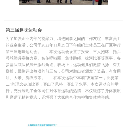
第三届趣味运动会
为了加强企业内部的凝聚力、增进同事之间的工作友谊、丰富员工
的业余生活，公司于2022年11月29日下午组织全体员工在厂区举行
第三届趣味运动会。 本次运动会设置了投壶、三人抱球、托乒
乓球障碍赛接力赛、智传呼啦圈、集体跳绳、拔河比赛等塞事，各
参塞队或队员展开激烈角逐。赛场上，运动健儿们激情飞扬、奋力
拼搏，最终评出每项的前三名，公司对胜出者颁发了奖品，有食用
油、大米、洗衣液等。 在本次运动中本着“友谊第一，比赛第
二”的理念参加比赛，赛出了风格，赛出了水平。本次运动会的举
行，充分展现了全体同仁对体育运动的热情，不仅锻炼了身体素质
和磨砺了精神意志，还增强了大家的合作精神和集体荣誉感。