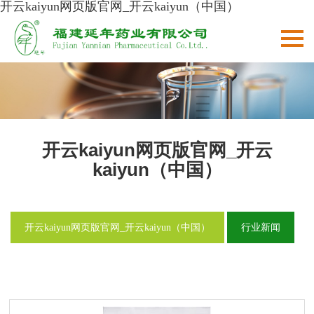
开云kaiyun网页版官网_开云kaiyun（中国）
开云kaiyun网页版官网_开云
kaiyun（中国）
开云kaiyun网页版官网_开云kaiyun（中国）
行业新闻