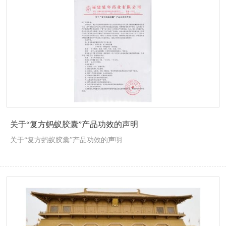
关于“复方蚂蚁胶囊”产品功效的声明
关于“复方蚂蚁胶囊”产品功效的声明