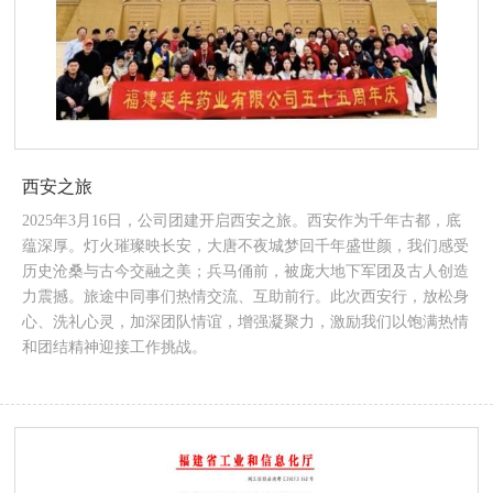
西安之旅
2025年3月16日，公司团建开启西安之旅。西安作为千年古都，底
蕴深厚。灯火璀璨映长安，大唐不夜城梦回千年盛世颜，我们感受
历史沧桑与古今交融之美；兵马俑前，被庞大地下军团及古人创造
力震撼。旅途中同事们热情交流、互助前行。此次西安行，放松身
心、洗礼心灵，加深团队情谊，增强凝聚力，激励我们以饱满热情
和团结精神迎接工作挑战。